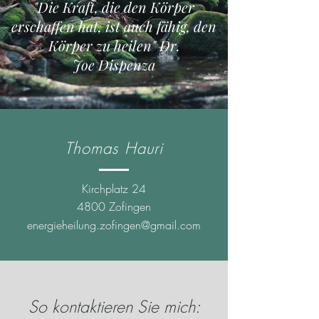
"Die Kraft, die den Körper
erschaffen hat, ist auch fähig, den
Körper zu heilen" Dr.
Joe Dispenza
Thomas Hauri
Kirchplatz 24
4800 Zofingen
energieheilung
.
zofingen@gmail.com
So kontaktieren Sie mich: